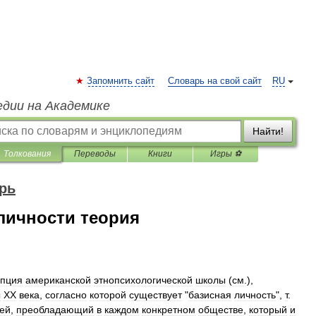
Запомнить сайт
Словарь на свой сайт
RU
едии на Академике
Найти!
Толкования
Переводы
Книги
Игры ⚽
рь
личности теория
епция
американской
этнопсихологической
школы
(
см
.),
ы
XX
века
,
согласно
которой
существует
"
базисная
личность
",
т
.
ей
,
преобладающий
в
каждом
конкретном
обществе
,
который
и