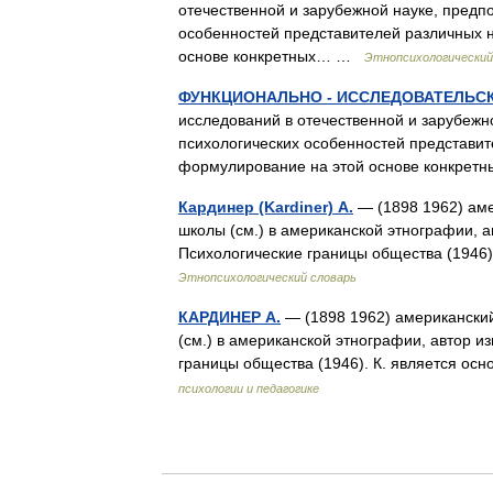
отечественной и зарубежной науке, предп
особенностей представителей различных 
основе конкретных… …
Этнопсихологический
ФУНКЦИОНАЛЬНО - ИССЛЕДОВАТЕЛЬС
исследований в отечественной и зарубеж
психологических особенностей представит
формулирование на этой основе конкр
Кардинер (Kardiner) А.
— (1898 1962) аме
школы (см.) в американской этнографии, а
Психологические границы общества (1946
Этнопсихологический словарь
КАРДИНЕР А.
— (1898 1962) американский
(см.) в американской этнографии, автор и
границы общества (1946). К. является о
психологии и педагогике