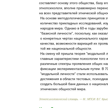
составляет
основу
этого
общества
,
базу
ег
этнопсихологи
,
вполне
правомерно
перено
на
всех
представителей
этнической
общно
На
основе
методологических
принципов
э
количество
прикладных
исследований
,
из
народов
мира
.
Однако
в
60
-
е
годы
зарубе
"
базисной
личности
",
поскольку
,
как
оказа
о
конкретных
чертах
национального
харак
качества
,
возможности
вариаций
их
прояв
той
же
национальной
общности
.
На
смену
ей
пришла
теория
"
модальной
л
главные
характеристики
психологии
того
различные
спектры
проявления
общих
на
фиксации
экспериментальным
путем
.
В
7
"
модальной
личности
"
стали
использовать
достижения
в
области
тестовых
,
психодиа
создать
большой
банк
данных
о
национал
этнических
общностей
мира
.
Этнопсихологический
словарь
. —
М
.
:
МПСИ
.
В
.
Г
.
Крыс