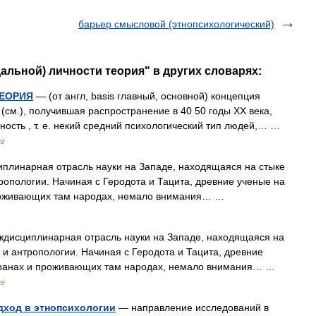
барьер смысловой (этнопсихологический)
альной) личности теория" в других словарях:
ТЕОРИЯ
— (от англ, basis главный, основной) концепция
см.), получившая распространение в 40 50 годы XX века,
ность , т. е. некий средний психологический тип людей,… …
ке
линарная отрасль науки на Западе, находящаяся на стыке
ропологии. Начиная с Геродота и Тацита, древние ученые на
 проживающих там народах, немало внимания… …
дисциплинарная отрасль науки на Западе, находящаяся на
 и антропологии. Начиная с Геродота и Тацита, древние
странах и проживающих там народах, немало внимания… …
ке
дход в этнопсихологии
— направление исследований в