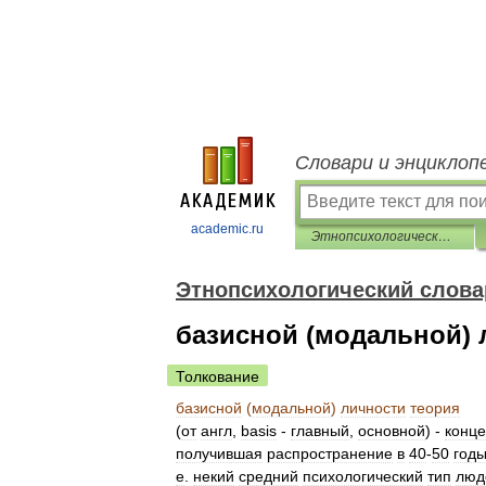
Словари и энциклоп
academic.ru
Этнопсихологический словарь
Этнопсихологический слова
базисной (модальной) 
Толкование
базисной
(
модальной
)
личности
теория
(
от
англ
,
basis
-
главный
,
основной
) -
конц
получившая
распространение
в
40
-
50
год
е
.
некий
средний
психологический
тип
люд