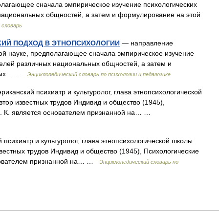
олагающее сначала эмпирическое изучение психологических
национальных общностей, а затем и формулирование на этой
 словарь
КИЙ ПОДХОД В ЭТНОПСИХОЛОГИИ
— направление
ной науке, предполагающее сначала эмпирическое изучение
елей различных национальных общностей, а затем и
етных… …
Энциклопедический словарь по психологии и педагогике
риканский психиатр и культуролог, глава этнопсихологической
втор известных трудов Индивид и общество (1945),
). К. является основателем признанной на… …
 психиатр и культуролог, глава этнопсихологической школы
звестных трудов Индивид и общество (1945), Психологические
снователем признанной на… …
Энциклопедический словарь по