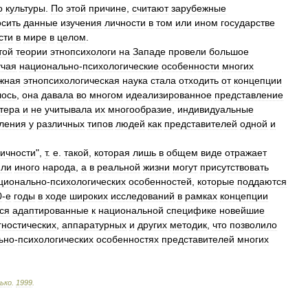
о
культуры
.
По
этой
причине
,
считают
зарубежные
сить
данные
изучения
личности
в
том
или
ином
государстве
сти
в
мире
в
целом
.
той
теории
этнопсихологи
на
Западе
провели
большое
учая
национально
-
психологические
особенности
многих
жная
этнопсихологическая
наука
стала
отходить
от
концепции
лось
,
она
давала
во
многом
идеализированное
представление
тера
и
не
учитывала
их
многообразие
,
индивидуальные
ления
у
различных
типов
людей
как
представителей
одной
и
ичности
",
т
.
е
.
такой
,
которая
лишь
в
общем
виде
отражает
или
иного
народа
,
а
в
реальной
жизни
могут
присутствовать
ционально
-
психологических
особенностей
,
которые
поддаются
0
-
е
годы
в
ходе
широких
исследований
в
рамках
концепции
ся
адаптированные
к
национальной
специфике
новейшие
гностических
,
аппаратурных
и
других
методик
,
что
позволило
ьно
-
психологических
особенностях
представителей
многих
ько
.
1999
.