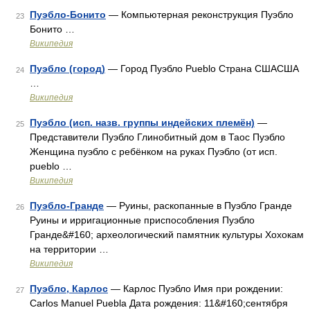
Пуэбло-Бонито
— Компьютерная реконструкция Пуэбло
23
Бонито …
Википедия
Пуэбло (город)
— Город Пуэбло Pueblo Страна СШАСША
24
…
Википедия
Пуэбло (исп. назв. группы индейских племён)
—
25
Представители Пуэбло Глинобитный дом в Таос Пуэбло
Женщина пуэбло с ребёнком на руках Пуэбло (от исп.
pueblo …
Википедия
Пуэбло-Гранде
— Руины, раскопанные в Пуэбло Гранде
26
Руины и ирригационные приспособления Пуэбло
Гранде&#160; археологический памятник культуры Хохокам
на территории …
Википедия
Пуэбло, Карлос
— Карлос Пуэбло Имя при рождении:
27
Carlos Manuel Puebla Дата рождения: 11&#160;сентября