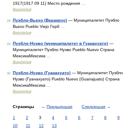
1917(1917 09 11) Место рождения …
Википедия
Пуэбло-Вьехо (Веракрус)
— Муниципалитет Пуэбло
28
Вьехо Pueblo Viejo Герб …
Википедия
Пуэбло-Нуэво (муниципалитет в Гуанахуато)
—
29
Муниципалитет Пуэбло Нуэво Pueblo Nuevo Страна
МексикаМексика …
Википедия
Пуэбло-Нуэво (Гуанахуато)
— Муниципалитет Пуэбло
30
Нуэво (Гуанахуато) Pueblo Nuevo (Guanajuato) Страна
МексикаМексика …
Википедия
Страницы
←
Предыдущая
Следующая
→
1
2
3
4
5
6
7
8
9
10
11
12
13