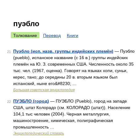
пуэбло
Толкование
Перевод
Книги
Пуэбло (исп. назв. группы индейских племён)
— Пуэбло
21
(pueblo), испанское название (с 16 в.) группы индейских
племён на Ю. З. современных США. Численность около 35
тыс. чел. (1967, оценка). Говорят на языках хопи, суньи,
керес, тано; до середины 20 в. вторым языком был
испанский, ныне его&#8230; …
Большая советская энциклопедия
ПУЭБЛО (город)
— ПУЭБЛО (Pueblo), город на западе
22
США, штат Колорадо (см. КОЛОРАДО (штат)). Население
104,1 тыс человек (2004). Черная металлургия,
машиностроение, химическая, полиграфическая
промышленность …
Энциклопедический словарь