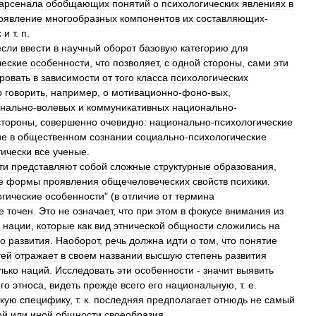
арсенала
обобщающих
понятий
о
психологических
явлениях
в
оявление
многообразных
компонентов
их
составляющих
-
х
и
т
.
п
.
если
ввести
в
научный
оборот
базовую
категорию
для
ческие
особенности
,
что
позволяет
,
с
одной
стороны
,
сами
эти
ровать
в
зависимости
от
того
класса
психологических
о
говорить
,
например
,
о
мотивационно
-
фоно
-
вых
,
нально
-
волевых
и
коммуникативных
национально
-
стороны
,
совершенно
очевидно:
национально
-
психологические
ие
в
общественном
сознании
социально
-
психологические
тически
все
ученые
.
ти
представляют
собой
сложные
структурные
образования
,
е
формы
проявления
общечеловеческих
свойств
психики
.
огические
особенности
" (
в
отличие
от
термина
е
точен
.
Это
не
означает
,
что
при
этом
в
фокусе
внимания
из
нации
,
которые
как
вид
этнической
общности
сложились
на
го
развития
.
Наоборот
,
речь
должна
идти
о
том
,
что
понятие
тей
отражает
в
своем
названии
высшую
степень
развития
лько
наций
.
Исследовать
эти
особенности
-
значит
выявить
го
этноса
,
видеть
прежде
всего
его
национальную
,
т
.
е
.
скую
специфику
,
т
.
к
.
последняя
предполагает
отнюдь
не
самый
ой
или
иной
общности
своеобразия
.