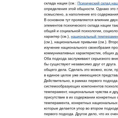
склада
нации
(
см
.
:
Психический
склад
нац
определения
этой
общности
.
Однако
это
осмыслено
,
а
наполнение
его
содержани
В
основном
тут
проявляется
влияние
двух
элементов
психического
склада
нации
так
общей
и
социальной
психологии
,
социоло
характер
(
см
.),
национальный
темпераме
(
см
.),
национальные
привычки
(
см
.).
Втор
изучение
национального
своеобразия
про
коммуникативных
характеристик
,
общих
д
Оба
подхода
заслуживают
серьезного
вни
бы
существуют
независимо
друг
от
друга
.
общего
дела
.
Сделать
это
можно
,
если
,
п
в
единое
целое
уже
имеющиеся
представ
Действительно
,
в
рамках
первого
подхода
системообразующих
компонентов
психол
темперамент
,
национальные
чувства
и
др
присутствие
в
их
содержании
конкретных
темперамента
,
конкретных
национальных
которые
делается
упор
во
втором
подход
первого
подхода
.
Другое
дело
,
что
их
оче