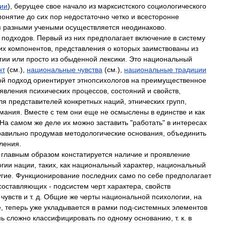
ии
),
берущее
свое
начало
из
марксистского
социологического
понятие
до
сих
пор
недостаточно
четко
и
всесторонне
я
разными
учеными
осуществляется
неодинаково
.
подходов
.
Первый
из
них
предполагает
включение
в
систему
их
компонентов
,
представления
о
которых
заимствованы
из
гии
или
просто
из
обыденной
лексики
.
Это
национальный
нт
(
см
.),
национальные
чувства
(
см
.),
национальные
традиции
ой
подход
ориентирует
этнопсихологов
на
преимущественное
явления
психических
процессов
,
состояний
и
свойств
,
ля
представителей
конкретных
наций
,
этнических
групп
,
мания
.
Вместе
с
тем
они
еще
не
осмыслены
в
единстве
и
как
На
самом
же
деле
их
можно
заставить
"
работать
"
в
интересах
равильно
продумав
методологические
основания
,
объединить
ления
.
главным
образом
констатируется
наличие
и
проявление
огии
нации
,
таких
,
как
национальный
характер
,
национальный
угие
.
Функционирование
последних
само
по
себе
предполагает
составляющих
-
подсистем
черт
характера
,
свойств
чувств
и
т
.
д
.
Общие
же
черты
национальной
психологии
,
на
е
,
теперь
уже
укладывается
в
рамки
под
-
системных
элементов
нь
сложно
классифицировать
по
одному
основанию
,
т
.
к
.
в