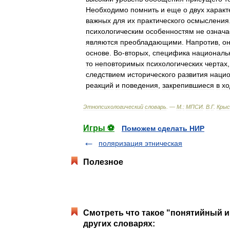
Необходимо
помнить
и
еще
о
двух
характ
важных
для
их
практического
осмысления
психологическим
особенностям
не
означа
являются
преобладающими
.
Напротив
,
о
основе
.
Во
-
вторых
,
специфика
националь
то
неповторимых
психологических
чертах
следствием
исторического
развития
наци
реакций
и
поведения
,
закрепившиеся
в
хо
Этнопсихологический
словарь
. —
М
.
:
МПСИ
.
В
.
Г
.
Крыс
Игры ⚽
Поможем сделать НИР
поляризация этническая
Полезное
Смотреть что такое "понятийный и
других словарях: