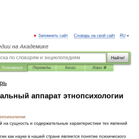
Запомнить сайт
Словарь на свой сайт
RU
едии на Академике
Найти!
Толкования
Переводы
Книги
Игры ⚽
рь
иальный аппарат этнопсихологии
нопсихологии
й
на
сущность
и
содержательные
характеристики
тех
явлений
гии
как
науки
в
нашей
стране
является
понятие
психического