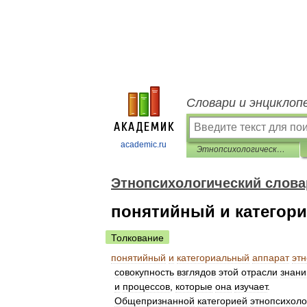
Словари и энциклоп
academic.ru
Этнопсихологический словарь
Этнопсихологический слова
понятийный и категор
Толкование
понятийный
и
категориальный
аппарат
эт
совокупность
взглядов
этой
отрасли
знани
и
процессов
,
которые
она
изучает
.
Общепризнанной
категорией
этнопсихоло