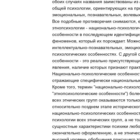
обоих
случаях
названия
заимствованы
из
общей
психологии
,
ориентирующих
на
пр
эмоциональных
,
познавательных
,
волевы
Все
подобные
противоречия
снимаются
,
этнопсихологии
-
национально
-
психологи
особенности
в
последующем
идентифици
феноменов
,
который
их
порождает
.
Можн
интеллектуально
-
познавательных
,
эмоцио
психологических
особенностях
.
С
другой
особенности
-
это
реально
присутствующ
явления
,
наличие
которых
признают
прак
Национально
-
психологические
особеннос
отражающие
специфически
национальны
Кроме
того
,
термин
"
национально
-
психол
"
этнопсихологические
особенности
")
боле
всех
этнических
групп
оказываются
только
относительно
позднем
этапе
историческо
национально
-
психологических
особеннос
психологии
всех
этнических
групп
,
а
не
то
сущностные
характеристики
психики
любо
окончательно
оформленную
,
а
не
этниче
высокий
уровень
обобщения
присущего
т