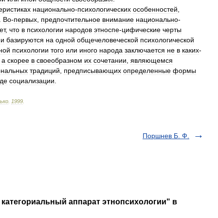
еристиках
национально
-
психологических
особенностей
,
.
Во
-
первых
,
предпочтительное
внимание
национально
-
ет
,
что
в
психологии
народов
этноспе
-
цифические
черты
ни
базируются
на
одной
общечеловеческой
психологической
ной
психологии
того
или
иного
народа
заключается
не
в
каких
-
,
а
скорее
в
своеобразном
их
сочетании
,
являющемся
ональных
традиций
,
предписывающих
определенные
формы
де
социализации
.
ько
.
1999
.
Поршнев Б. Ф.
 категориальный аппарат этнопсихологии" в