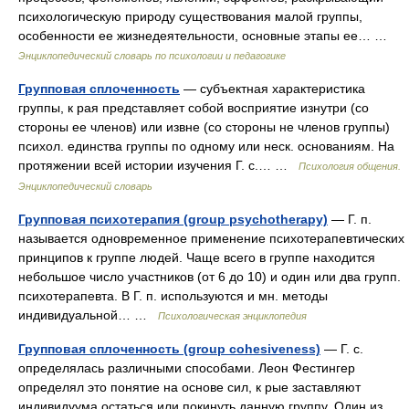
психологическую природу существования малой группы,
особенности ее жизнедеятельности, основные этапы ее… …
Энциклопедический словарь по психологии и педагогике
Групповая сплоченность
— субъектная характеристика
группы, к рая представляет собой восприятие изнутри (со
стороны ее членов) или извне (со стороны не членов группы)
психол. единства группы по одному или неск. основаниям. На
протяжении всей истории изучения Г. с.… …
Психология общения.
Энциклопедический словарь
Групповая психотерапия (group psychotherapy)
— Г. п.
называется одновременное применение психотерапевтических
принципов к группе людей. Чаще всего в группе находится
небольшое число участников (от 6 до 10) и один или два групп.
психотерапевта. В Г. п. используются и мн. методы
индивидуальной… …
Психологическая энциклопедия
Групповая сплоченность (group cohesiveness)
— Г. с.
определялась различными способами. Леон Фестингер
определял это понятие на основе сил, к рые заставляют
индивидуума остаться или покинуть данную группу. Один из